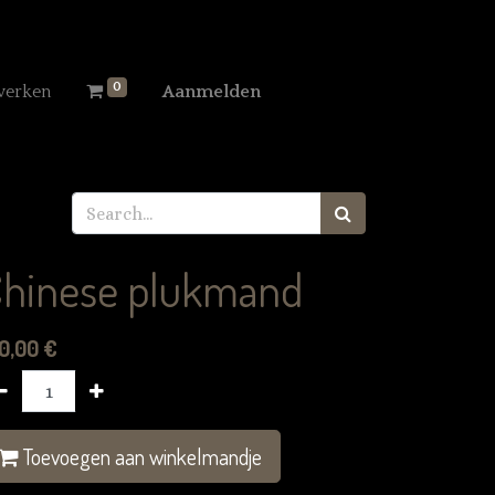
0
werken
Aanmelden
hinese plukmand
0,00
€
Toevoegen aan winkelmandje