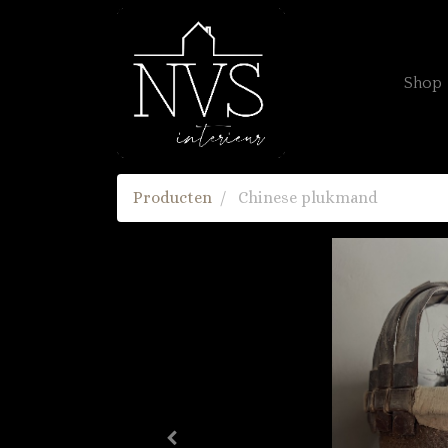
Shop
Producten
Chinese plukmand