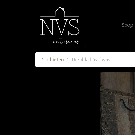
Shop
Producten
Dienblad 'railway'