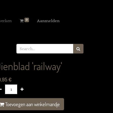
0
werken
Aanmelden
ienblad 'railway'
9,95
€
Toevoegen aan winkelmandje