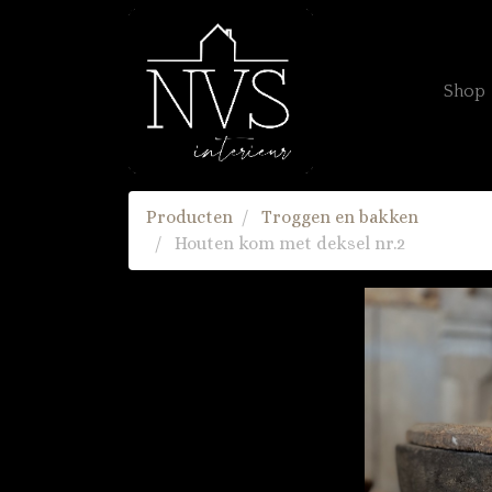
Shop
Producten
Troggen en bakken
Houten kom met deksel nr.2