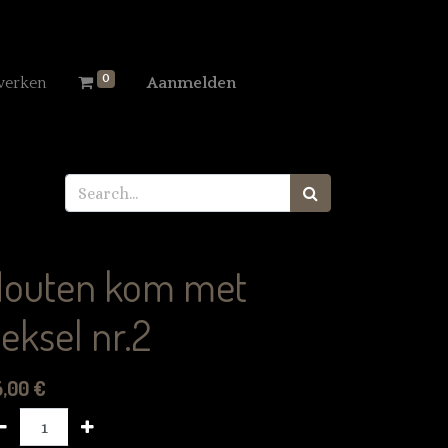
0
werken
Aanmelden
outen kom met
eksel nr.2
5,00
€