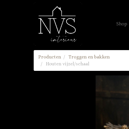
Shop
Producten
Troggen en bakken
Houten vijzel/schaal