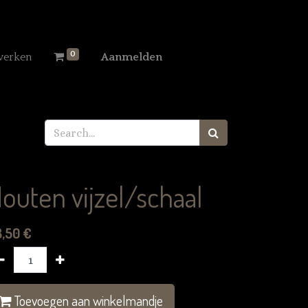
0
werken
Aanmelden
outen vijzel/schaal
8,50
€
Toevoegen aan winkelmandje