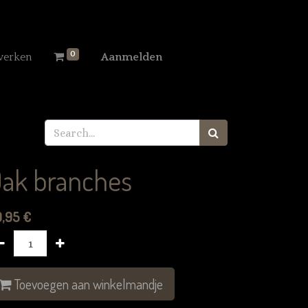
0
werken
Aanmelden
ak branches
9,95
€
Toevoegen aan winkelmandje