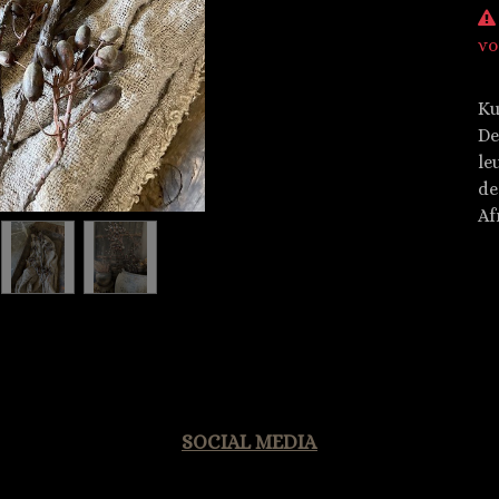
vo
Ku
De
le
de
Af
SOCIAL MEDIA