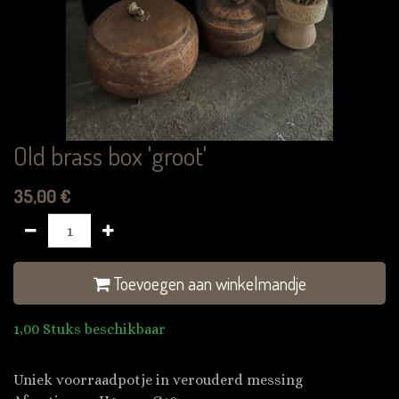
Old brass box 'groot'
35,00
€
Toevoegen aan winkelmandje
1,00 Stuks beschikbaar
Uniek voorraadpotje in verouderd messing