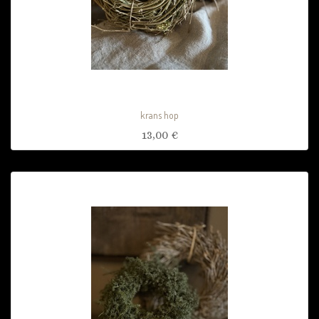
krans hop
13,00
€