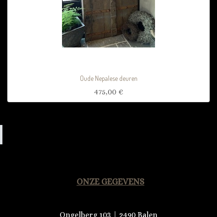
Oude Nepalese deuren
475,00
€
ONZE GEGEVENS
Ongelberg 103 | 2490 Balen